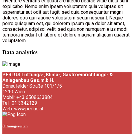
inventore veritatis et quasi architecto beatae vitae dicta sunt
explicabo. Nemo enim ipsam voluptatem quia voluptas sit
aspernatur aut odit aut fugit, sed quia consequuntur magni
dolores eos qui ratione voluptatem sequi nesciunt. Neque
porro quisquam est, qui dolorem ipsum quia dolor sit amet,
consectetur, adipisci velit, sed quia non numquam eius modi
tempora incidunt ut labore et dolore magnam aliquam quaerat
voluptatem.
Data analytics
PERLUS Lüftungs-, Klima-, Gastroeinrichtungs- &
Anlagenbau Ges.m.b.H.
Donaufelder Straße 101/1/5
1210 Wien
Mobil: +43 6508633884
Tel.:
01 3342129
Web:
www.perlus.at
Öffnungszeiten