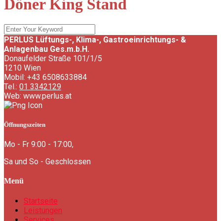
Döner King Stand
PERLUS Lüftungs-, Klima-, Gastroeinrichtungs- &
Anlagenbau Ges.m.b.H.
Donaufelder Straße 101/1/5
1210 Wien
Mobil: +43 6508633884
Tel.:
01 3342129
Web:
www.perlus.at
Öffnungszeiten
Mo - Fr 9:00 - 17:00,
Sa und So - Geschlossen
Menü
Startseite
Leistungen
Services